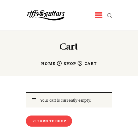
RIFFS&GUITARS
Tienda de música
INICIO
Cart
QUIENES SOMOS
NUESTROS PRODUCTOS
HOME
SHOP
CART
NOTICIAS
CONTACTO
Your cart is currently empty.
RETURN TO SHOP