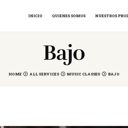
INICIO
INICIO
QUIENES SOMOS
NUESTROS PRO
QUIENES SOMOS
RIFFS&GUITARS
Tienda de música
NUESTROS
Bajo
PRODUCTOS
NOTICIAS
HOME
ALL SERVICES
MUSIC CLASSES
BAJO
CONTACTO