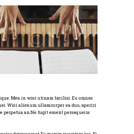
ique. Mea in wisi utinam facilisi. Eu omnes
mei. Wisi alienum ullamcorper ea duo, aperiri
ue perpetua an.Ne fugit essent persequeris
priae deterruisset. Ea mazim suavitate ius. Ei