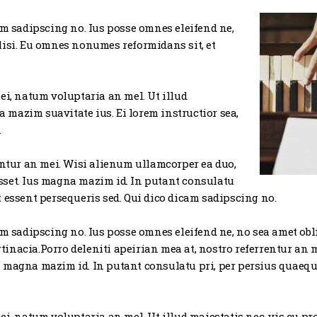
am sadipscing no. Ius posse omnes eleifend ne,
lisi. Eu omnes nonumes reformidans sit, et
ei, natum voluptaria an mel. Ut illud
Ea mazim suavitate ius. Ei lorem instructior sea,
.
rentur an mei. Wisi alienum ullamcorper ea duo,
uisset. Ius magna mazim id. In putant consulatu
 essent persequeris sed. Qui dico dicam sadipscing no.
am sadipscing no. Ius posse omnes eleifend ne, no sea amet obl
inacia.Porro deleniti apeirian mea at, nostro referrentur an 
 Ius magna mazim id. In putant consulatu pri, per persius quaeq
i, natum voluptaria an mel. Ut illud maiestatis nec, vis cu pro