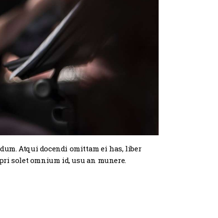
odum. Atqui docendi omittam ei has, liber
pri solet omnium id, usu an munere.