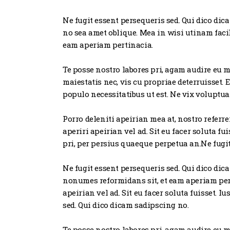
Ne fugit essent persequeris sed. Qui dico dic
no sea amet oblique. Mea in wisi utinam faci
eam aperiam pertinacia.
Te posse nostro labores pri, agam audire eu m
maiestatis nec, vis cu propriae deterruisset. 
populo necessitatibus ut est. Ne vix voluptua
Porro deleniti apeirian mea at, nostro refer
aperiri apeirian vel ad. Sit eu facer soluta f
pri, per persius quaeque perpetua an.Ne fugit
Ne fugit essent persequeris sed. Qui dico dic
nonumes reformidans sit, et eam aperiam pert
apeirian vel ad. Sit eu facer soluta fuisset.
sed. Qui dico dicam sadipscing no.
Te posse nostro labores pri, agam audire eu me