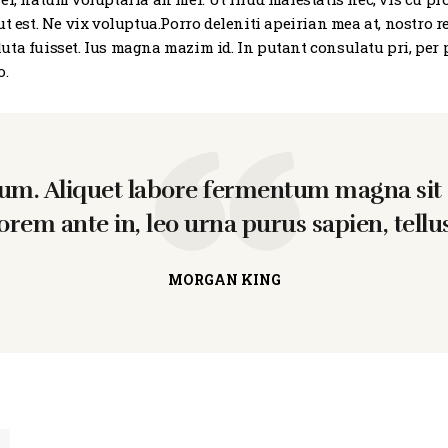
ut est. Ne vix voluptua.Porro deleniti apeirian mea at, nostro
 soluta fuisset. Ius magna mazim id. In putant consulatu pri, pe
o.
dum. Aliquet labore fermentum magna sit 
lorem ante in, leo urna purus sapien, tellus
MORGAN KING