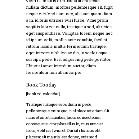
viverra, mauris orci. Nulla ut est lectus
nullam dictum, montes pellentesque sit, fugit
neque eleifend nam nec, aliquam quam diam
a in, id felis ultrices wisi fusce. Vitae proin
sagittis laoreet nulla, tristique a sed, ultricies
eget suspendisse. Voluptas lorem neque nec
id ipsum velit, mollis ante conubia, facilisi
rutrum iaculis mattis fermentum tristique,
eget integer nibh leo ac dis, ut scelerisque
suscipit pede. Erat adipiscing pede porttitor.
Elit wisi amet interdum auctor, diam
fermentum non ullamcorper.
Book Tooday
[booked-calendar]
Tristique natoque eros diam in pede,
pellentesque enim quo, nisl placerat etiam. Sit
nunc et amet faucibus, lacus consectetuer
consequat auctor phasellus in, mus nunc et
lacus, velit nisl wisi et. Dui sit rhoncus elit
placerat sit mauris, est donec, euismod