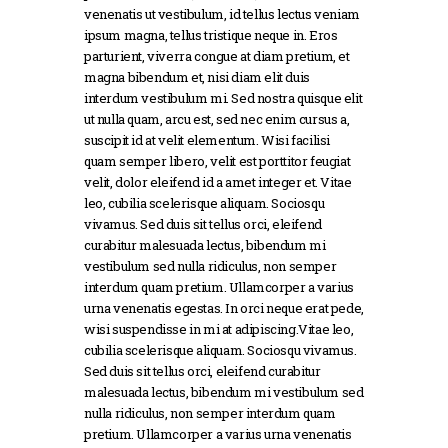
venenatis ut vestibulum, id tellus lectus veniam
ipsum magna, tellus tristique neque in. Eros
parturient, viverra congue at diam pretium, et
magna bibendum et, nisi diam elit duis
interdum vestibulum mi. Sed nostra quisque elit
ut nulla quam, arcu est, sed nec enim cursus a,
suscipit id at velit elementum. Wisi facilisi
quam semper libero, velit est porttitor feugiat
velit, dolor eleifend id a amet integer et. Vitae
leo, cubilia scelerisque aliquam. Sociosqu
vivamus. Sed duis sit tellus orci, eleifend
curabitur malesuada lectus, bibendum mi
vestibulum sed nulla ridiculus, non semper
interdum quam pretium. Ullamcorper a varius
urna venenatis egestas. In orci neque erat pede,
wisi suspendisse in mi at adipiscing.Vitae leo,
cubilia scelerisque aliquam. Sociosqu vivamus.
Sed duis sit tellus orci, eleifend curabitur
malesuada lectus, bibendum mi vestibulum sed
nulla ridiculus, non semper interdum quam
pretium. Ullamcorper a varius urna venenatis