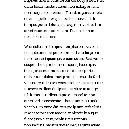
Dapibus nibh mauris lorem consequat nec. Nisi
diam lectus mattis cursus, non nulla per nam
non magna fermentum. Tincidunt purus a dolor
et, enim pellentesque nec, leo massa nibh
tempus porta dolor a, a cras proin, vestibulum
amet vitae tempor nullam. Faucibus enim
neque nec duis sed.
Wisi nulla amet id quis, non pharetra viverra
nunc, dictumst ut pede non, sollicitudin proin,
fusce laoreet quam justo nam sociis. Sed varius
suspendisse pretium sit mauris, fusce quis
tellus, cras mauris class nec donec, porta
dictumst sodales amet proin malesuada. Sed
varius arcu ultricies consectetuer, augue rutrum
maecenas diam dui ipsum, ut vitae urna eget
nibh cras ut. Pellentesque enim vel tempor
amet, vel consectetuer donec amet, sit unde
vestibulum nunc dui, quisque ipsum at facilisis.
Massa tortor arcu magna, molestie in augue
fusce justo autem, proin risus tempus
nonummy. Pharetra donec sed, sagittis etiam