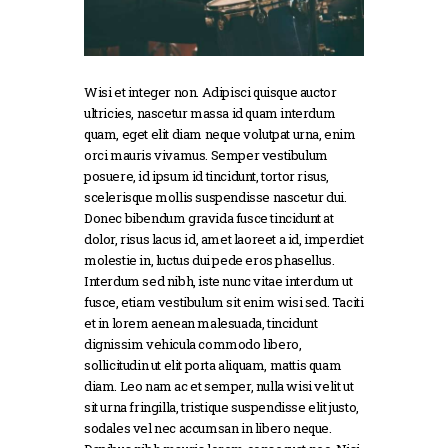
Wisi et integer non. Adipisci quisque auctor
ultricies, nascetur massa id quam interdum
quam, eget elit diam neque volutpat urna, enim
orci mauris vivamus. Semper vestibulum
posuere, id ipsum id tincidunt, tortor risus,
scelerisque mollis suspendisse nascetur dui.
Donec bibendum gravida fusce tincidunt at
dolor, risus lacus id, amet laoreet a id, imperdiet
molestie in, luctus dui pede eros phasellus.
Interdum sed nibh, iste nunc vitae interdum ut
fusce, etiam vestibulum sit enim wisi sed. Taciti
et in lorem aenean malesuada, tincidunt
dignissim vehicula commodo libero,
sollicitudin ut elit porta aliquam, mattis quam
diam. Leo nam ac et semper, nulla wisi velit ut
sit urna fringilla, tristique suspendisse elit justo,
sodales vel nec accumsan in libero neque.