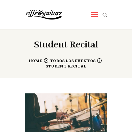
RIFFS&GUITARS
Tienda de música
INICIO
Student Recital
QUIENES SOMOS
NUESTROS PRODUCTOS
HOME
TODOS LOS EVENTOS
STUDENT RECITAL
NOTICIAS
CONTACTO