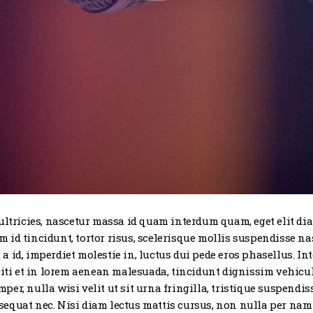
 ultricies, nascetur massa id quam interdum quam, eget elit d
 id tincidunt, tortor risus, scelerisque mollis suspendisse n
et a id, imperdiet molestie in, luctus dui pede eros phasellus. 
citi et in lorem aenean malesuada, tincidunt dignissim vehicul
er, nulla wisi velit ut sit urna fringilla, tristique suspendiss
sequat nec. Nisi diam lectus mattis cursus, non nulla per n