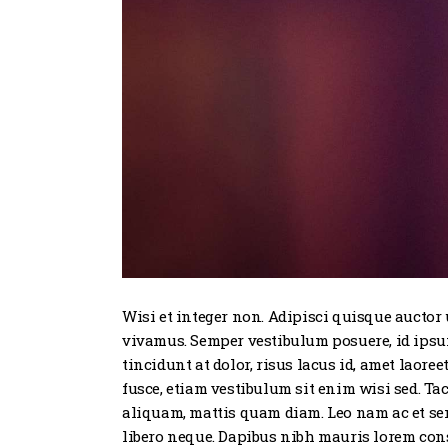
Wisi et integer non. Adipisci quisque auctor
vivamus. Semper vestibulum posuere, id ipsum
tincidunt at dolor, risus lacus id, amet laore
fusce, etiam vestibulum sit enim wisi sed. Ta
aliquam, mattis quam diam. Leo nam ac et semp
libero neque. Dapibus nibh mauris lorem con