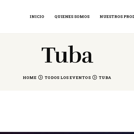
INICIO
INICIO
QUIENES SOMOS
NUESTROS PRO
QUIENES SOMOS
RIFFS&GUITARS
Tienda de música
NUESTROS
Tuba
PRODUCTOS
NOTICIAS
HOME
TODOS LOS EVENTOS
TUBA
CONTACTO