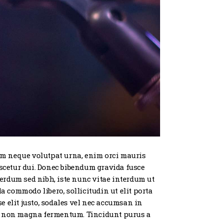
iam neque volutpat urna, enim orci mauris
ascetur dui. Donec bibendum gravida fusce
Interdum sed nibh, iste nunc vitae interdum ut
a commodo libero, sollicitudin ut elit porta
e elit justo, sodales vel nec accumsan in
am non magna fermentum. Tincidunt purus a