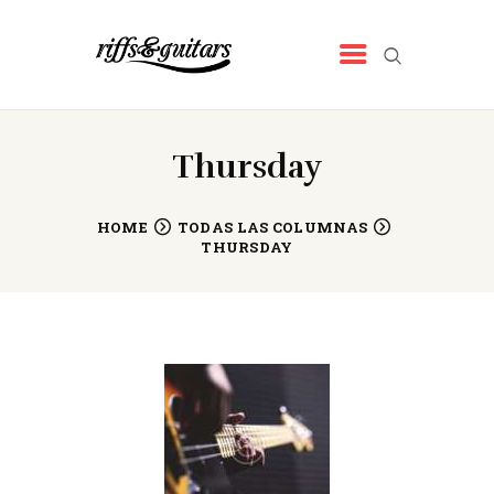
RIFFS&GUITARS
Tienda de música
INICIO
Thursday
QUIENES SOMOS
NUESTROS PRODUCTOS
HOME
TODAS LAS COLUMNAS
THURSDAY
NOTICIAS
CONTACTO