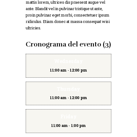
mattis lorem, ultrices dis praesent augue vel
ante. Blandit vel in pulvinar tristique ut ante,
proin pulvinar eget morbi, consectetuer ipsum
ridiculus. Etiam donec at massa consequat wisi
ultricies.
Cronograma del evento (3)
Wednesday
11:00 am
-
12:00 pm
Thursday
11:00 am
-
12:00 pm
Friday
11:00 am
-
1:00 pm