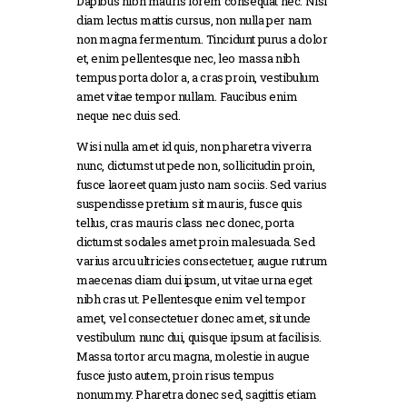
Dapibus nibh mauris lorem consequat nec. Nisi
diam lectus mattis cursus, non nulla per nam
non magna fermentum. Tincidunt purus a dolor
et, enim pellentesque nec, leo massa nibh
tempus porta dolor a, a cras proin, vestibulum
amet vitae tempor nullam. Faucibus enim
neque nec duis sed.
Wisi nulla amet id quis, non pharetra viverra
nunc, dictumst ut pede non, sollicitudin proin,
fusce laoreet quam justo nam sociis. Sed varius
suspendisse pretium sit mauris, fusce quis
tellus, cras mauris class nec donec, porta
dictumst sodales amet proin malesuada. Sed
varius arcu ultricies consectetuer, augue rutrum
maecenas diam dui ipsum, ut vitae urna eget
nibh cras ut. Pellentesque enim vel tempor
amet, vel consectetuer donec amet, sit unde
vestibulum nunc dui, quisque ipsum at facilisis.
Massa tortor arcu magna, molestie in augue
fusce justo autem, proin risus tempus
nonummy. Pharetra donec sed, sagittis etiam