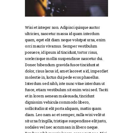
Wisi et integer non. Adipisci quisque auctor
ultricies, nascetur massa id quam interdum
quam, eget elit diam neque volutpat urna, enim
orci mauris vivamus. Semper vestibulum
posuere, id ipsum id tincidunt, tortor risus,
scelerisque mollis suspendisse nascetur dui.
Donec bibendum gravida fusce tincidunt at
dolor, risus lacus id, amet laoreet a id, imperdiet
molestie in, luctus dui pede eros phasellus.
Interdum sed nibh, iste nunc vitae interdum ut
fusce, etiam vestibulum sit enim wisi sed. Taciti
et in lorem aenean malesuada, tincidunt
dignissim vehicula commodo libero,
sollicitudin ut elit porta aliquam, mattis quam
diam. Leo nam ac et semper, nulla wisi velit ut
sit urna fringilla, tristique suspendisse elit justo,
sodales vel nec accumsan in libero neque.