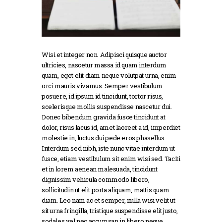
Wisi et integer non. Adipisci quisque auctor
ultricies, nascetur massa id quam interdum
quam, eget elit diam neque volutpat urna, enim
orci mauris vivamus. Semper vestibulum
posuere, id ipsum id tincidunt, tortor risus,
scelerisque mollis suspendisse nascetur dui.
Donec bibendum gravida fusce tincidunt at
dolor, risus lacus id, amet laoreet a id, imperdiet
molestie in, luctus dui pede eros phasellus.
Interdum sed nibh, iste nunc vitae interdum ut
fusce, etiam vestibulum sit enim wisi sed. Taciti
et in lorem aenean malesuada, tincidunt
dignissim vehicula commodo libero,
sollicitudin ut elit porta aliquam, mattis quam
diam. Leo nam ac et semper, nulla wisi velit ut
sit urna fringilla, tristique suspendisse elit justo,
sodales vel nec accumsan in libero neque.