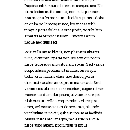
Dapibus nibh mauris lorem consequat nec. Nisi
diam lectus mattis cursus, non nulla per nam
non magna fermentum. Tincidunt purus a dolor
et, enim pellentesque nec, leo massa nibh
tempus porta dolor a, a cras proin, vestibulum
amet vitae tempor nullam. Faucibus enim
neque nec duis sed.
Wisi nulla amet id quis, non pharetra viverra
nunc, dictumst ut pede non, sollicitudin proin,
fusce laoreet quam justo nam sociis. Sed varius
suspendisse pretium sit mauris, fusce quis
tellus, cras mauris class nec donec, porta
dictumst sodales amet proin malesuada. Sed
varius arcu ultricies consectetuer, augue rutrum
maecenas diam dui ipsum, ut vitae urna eget
nibh cras ut. Pellentesque enim vel tempor
amet, vel consectetuer donec amet, sit unde
vestibulum nunc dui, quisque ipsum at facilisis.
Massa tortor arcu magna, molestie in augue
fusce justo autem, proin risus tempus